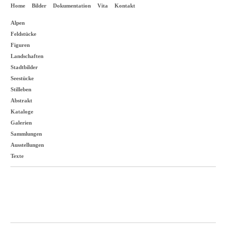
Home
Bilder
Dokumentation
Vita
Kontakt
Alpen
Feldstücke
Figuren
Landschaften
Stadtbilder
Seestücke
Stilleben
Abstrakt
Kataloge
Galerien
Sammlungen
Ausstellungen
Texte